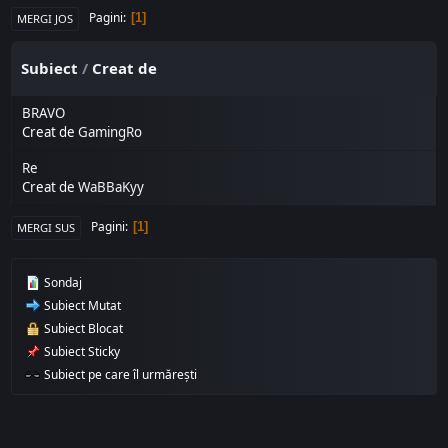
Pagini
1
MERGI JOS
Subiect
/
Creat de
BRAVO
Creat de
GamingRo
Re
Creat de
WaBBaKyy
Pagini
1
MERGI SUS
Sondaj
Subiect Mutat
Subiect Blocat
Subiect Sticky
Subiect pe care îl urmărești