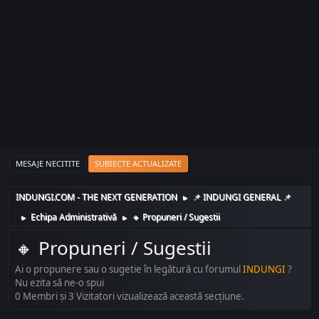
MESAJE NECITITE
SUBIECTE ACTUALIZATE
INDUNGI.COM - THE NEXT GENERATION
📌 INDUNGI GENERAL 📌
►
Echipa Administrativă
🔸️ Propuneri / Sugestii
►
►
🔸️ Propuneri / Sugestii
Ai o propunere sau o sugetie în legătură cu forumul
INDUNGI
?
Nu ezita să ne-o spui
0 Membri şi 3 Vizitatori vizualizează această secțiune.