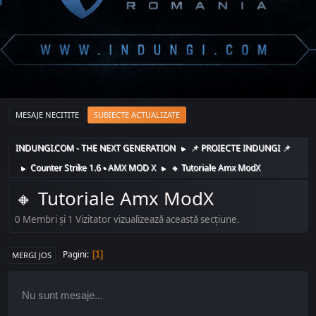
MESAJE NECITITE
SUBIECTE ACTUALIZATE
INDUNGI.COM - THE NEXT GENERATION
📌 PROIECTE INDUNGI 📌
►
Counter Strike 1.6 ▪️ AMX MOD X
🔸️ Tutoriale Amx ModX
►
►
🔸️ Tutoriale Amx ModX
0 Membri şi 1 Vizitator vizualizează această secțiune.
Pagini
1
MERGI JOS
Nu sunt mesaje...