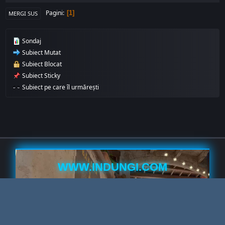
Pagini
1
MERGI SUS
Sondaj
Subiect Mutat
Subiect Blocat
Subiect Sticky
Subiect pe care îl urmărești
WWW.INDUNGI.COM
Facebook
Instagram
TikTok
YouTube
Discord
Twitter
Steam