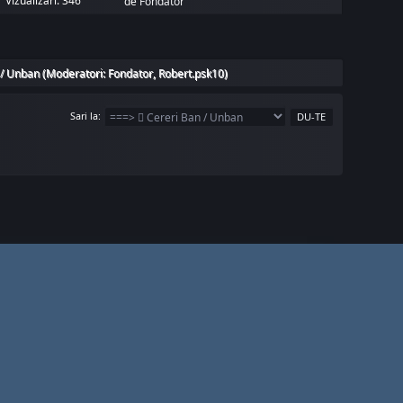
Vizualizări: 346
de
Fondator
 / Unban
(Moderatori:
Fondator
,
Robert.psk10
)
Sari la
itch
Reddit
GitHub
k
VK
Discord Invite