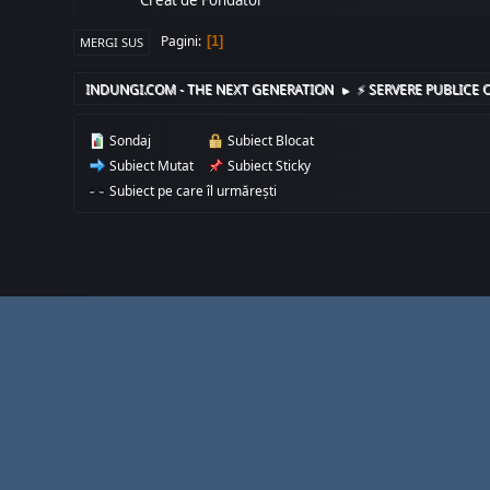
Pagini
1
MERGI SUS
INDUNGI.COM - THE NEXT GENERATION
⚡️ SERVERE PUBLICE C
►
Sondaj
Subiect Blocat
Subiect Mutat
Subiect Sticky
Subiect pe care îl urmărești
Facebook
Instagram
LinkedIn
Snapchat