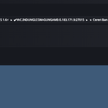
S 1.6⚡️
✔️YAC.INDUNGI.COM▫️GUNGAME▫️5.183.171.9:27015
🔹️ Cereri Ban
►
►
WWW.INDUNGI.COM
TikTok
YouTube
Discord
Twitter
Steam
Tw
Pinterest
Telegram
WhatsApp
Telegram Chat
Kic