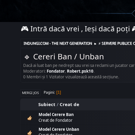
🎮 Intră dacă vrei , Ieși dacă poți 
INDUNGI.COM - THE NEXT GENERATION
⚡️ SERVERE PUBLICE C
►
🔹️ Cereri Ban / Unban
Dacă ai luat ban pe nedrept sau vrei sa reclami un jucator car
Moderatori:
Fondator
,
Robert.psk10
.
0 Membri şi 1 Vizitator vizualizează această secțiune.
Pagini
1
MERGI JOS
Subiect
/
Creat de
Model Cerere Ban
Creat de
Fondator
Model Cerere Unban
Creat de
Fondator