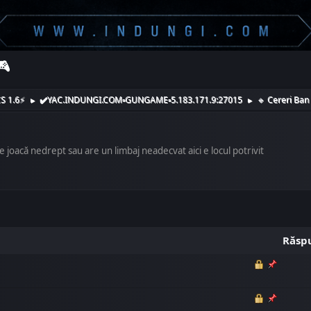
🎮
S 1.6⚡️
✔️YAC.INDUNGI.COM▫️GUNGAME▫️5.183.171.9:27015
🔹️ Cereri Ban
►
►
e joacă nedrept sau are un limbaj neadecvat aici e locul potrivit
Răsp