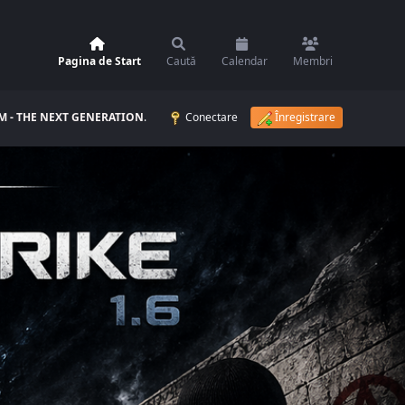
Pagina de Start
Caută
Calendar
Membri
 - THE NEXT GENERATION
.
Conectare
Înregistrare