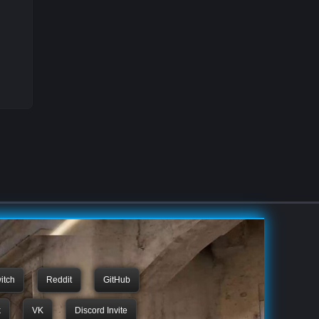
itch
Reddit
GitHub
k
VK
Discord Invite