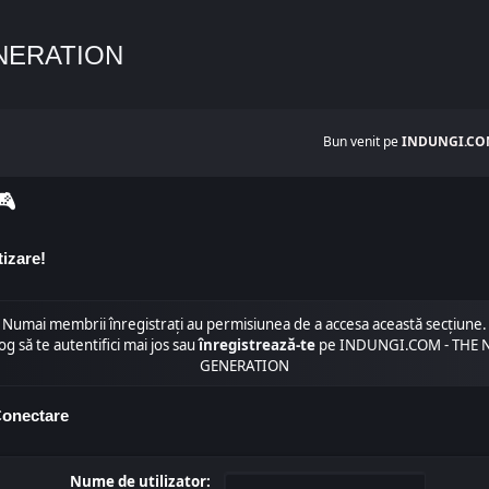
NERATION
Bun venit pe
INDUNGI.COM
🎮
tizare!
Numai membrii înregistraţi au permisiunea de a accesa această secţiune.
og să te autentifici mai jos sau
înregistrează-te
pe INDUNGI.COM - THE 
GENERATION
onectare
Nume de utilizator: