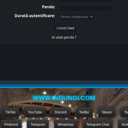
Parola:
Durată autentificare:
Ai uitat parola ?
WWW.INDUNGI.COM
TikTok
YouTube
Discord
Twitter
Steam
Tw
Pinterest
Telegram
WhatsApp
Telegram Chat
Kic