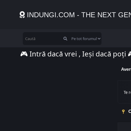
INDUNGI.COM - THE NEXT GE
🎮 Intră dacă vrei , Ieși dacă poți 
Aver
Te r
C