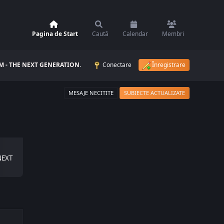
Pagina de Start
Caută
Calendar
Membri
 - THE NEXT GENERATION
.
Conectare
Înregistrare
MESAJE NECITITE
SUBIECTE ACTUALIZATE
NEXT