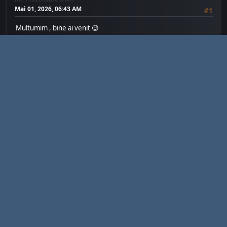
Mai 01, 2026, 06:43 AM
#1
Multumim , bine ai venit 😉
🔥Să gândești este dificil , de aceea majoritatea oamenilor judecă 🔥
Pagini
1
MERGI SUS
USER ACTIONS
WWW.INDUNGI.COM
Facebook
Instagram
TikTok
YouTube
Discord
Twitter
Steam