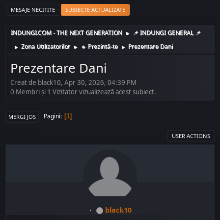
MESAJE NECITITE
SUBIECTE ACTUALIZATE
INDUNGI.COM - THE NEXT GENERATION
📌 INDUNGI GENERAL 📌
►
Zona Utilizatorilor
🔸️ Prezintă-te
Prezentare Dani
►
►
►
Prezentare Dani
Creat de black10, Apr 30, 2026, 04:39 PM
0 Membri şi 1 Vizitator vizualizează acest subiect.
Pagini
1
MERGI JOS
USER ACTIONS
black10