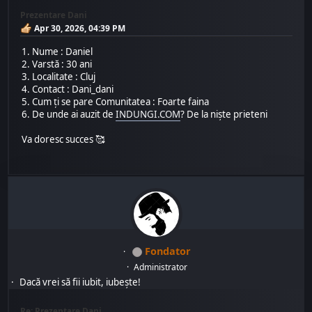
Prezentare Dani
Apr 30, 2026, 04:39 PM
1. Nume : Daniel
2. Varstă : 30 ani
3. Localitate : Cluj
4. Contact : Dani_dani
5. Cum ți se pare Comunitatea : Foarte faina
6. De unde ai auzit de
INDUNGI.COM
? De la niște prieteni
Va doresc succes 🥰
Fondator
Administrator
Dacă vrei să fii iubit, iubește!
Re: Prezentare Dani